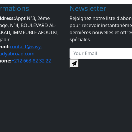
ormations
Newsletter
dress:
Appt N°3, 2ème
Rejoignez notre liste d'abo
age, N°4, BOULEVARD AL-
pour recevoir instantanéme
KKAD, IMMEUBLE AFOULKI,
dernières nouvelles et offre
adir
spéciales.
ail:
contact@easy-
tudyabroad.com
hone:
+212 663-82 32 22