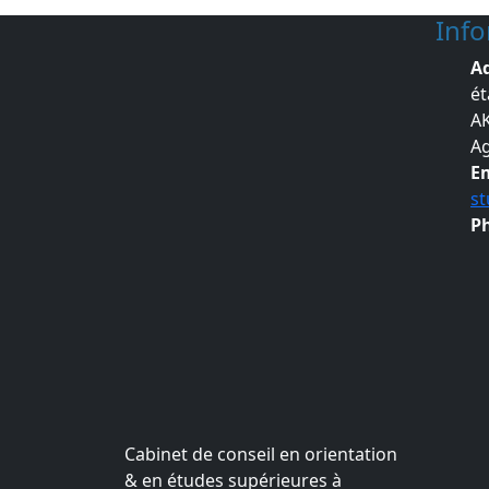
Inf
Ad
ét
A
Ag
Em
s
P
Cabinet de conseil en orientation
& en études supérieures à