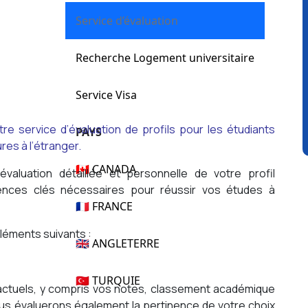
Service d’évaluation
Recherche Logement universitaire
Service Visa
 service d’évaluation de profils pour les étudiants
PAYS
res à l’étranger.
🇨🇦 CANADA
valuation détaillée et personnelle de votre profil
tences clés nécessaires pour réussir vos études à
🇫🇷 FRANCE
éléments suivants :
🇬🇧 ANGLETERRE
🇹🇷 TURQUIE
actuels, y compris vos notes, classement académique
us évaluerons également la pertinence de votre choix