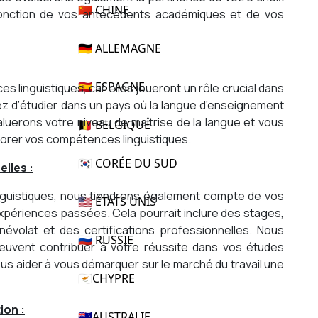
🇨🇳 CHINE
fonction de vos antécédents académiques et de vos
🇩🇪 ALLEMAGNE
🇪🇸 ESPAGNE
linguistiques, car elles joueront un rôle crucial dans
gez d’étudier dans un pays où la langue d’enseignement
aluerons votre niveau de maîtrise de la langue et vous
🇧🇪 BELGIQUE
orer vos compétences linguistiques.
🇰🇷 CORÉE DU SUD
lles :
guistiques, nous tiendrons également compte de vos
🇺🇸 ÉTATS UNIS
périences passées. Cela pourrait inclure des stages,
névolat et des certifications professionnelles. Nous
🇷🇺 RUSSIE
vent contribuer à votre réussite dans vos études
us aider à vous démarquer sur le marché du travail une
🇨🇾CHYPRE
ion :
🇦🇺AUSTRALIE